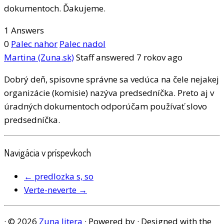
dokumentoch. Ďakujeme.
1 Answers
0
Palec nahor
Palec nadol
Martina (Zuna.sk)
Staff
answered 7 rokov ago
Dobrý deň, spisovne správne sa vedúca na čele nejakej
organizácie (komisie) nazýva predsedníčka. Preto aj v
úradných dokumentoch odporúčam používať slovo
predsedníčka.
Navigácia v príspevkoch
←
predlozka s, so
Verte-neverte
→
·
© 2026
Zuna litera
·
Powered by
·
Designed with the