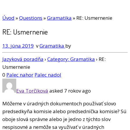
Úvod
»
Questions
»
Gramatika
»
RE: Usmernenie
RE: Usmernenie
13. júna 2019
v
Gramatika
by
Jazyková poradňa
›
Category: Gramatika
›
RE:
Usmernenie
0
Palec nahor
Palec nadol
Eva Torčíková
asked 7 rokov ago
Môžeme v úradných dokumentoch používať slovo
predsedkyňa komisie alebo predsedníčka komisie? Sú
oboje slová správne alebo je jedno z týchto slov
nespisovné a nemôže sa využívať v úradných