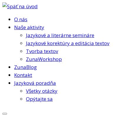
Skip
to
O nás
content
Naše aktivity
Jazykové a literárne semináre
Jazykové korektúry a editácia textov
Tvorba textov
ZunaWorkshop
ZunaBlog
Kontakt
Jazyková poradňa
Všetky otázky
Opýtajte sa